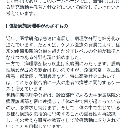
しい部門であり，このホームページでは、当部門におけ
る研究活動や教育方針などについて紹介していきたいと
考えています。
| 包括病態病理学がめざすもの
近年、医学研究は急速に進展し、病理学分野も細分化が
進んでいます。たとえば、ゲノム医療の発展により、従
来の組織形態的分類を超えた分子レベルの分類が標準と
なりつつある分野も現れ始めました。
一方で、病理学が扱う疾患は広範囲にわたります。腫瘍
性病変が占める割合は多いのですが、免疫異常、炎症性
疾患、感染症，代謝異常など、特に高齢社会において
は、これらが複合的に一人の患者の病態に関与するケー
スも増えています。
包括病態病理学分野は、診療部門である大学附属病院の
病理診断部と密に連携し，「体の中で何が起こっている
のか」を探求し続けます。そして，体の中で生じている
多様な病態を包括的に思考することの重要性を再認識
し、その考えを研究や教育そして診療活動に取り入れて
いくことを目指しています。