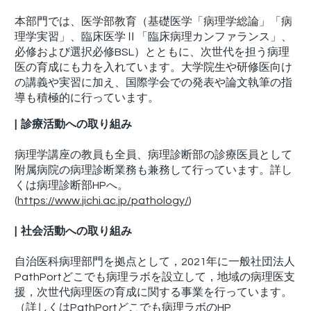
本部門では、医学部教育（基礎医学「病理学総論」「病
理学実習」、臨床医学Ⅱ「臨床病理カンファランス」、
必修および選択必修BSL）とともに、次世代を担う病理
医の育成にも力を入れています。大学院生や研修医向け
の講義や実習に加え、国際学会での発表や論文執筆の指
導も積極的に行っています。
| 診療活動への取り組み
病理学講座の教員も全員、病理診断部の診療医員として
附属病院の病理診断業務も兼務して行っています。詳し
くは病理診断部HPへ。
(
https://www.jichi.ac.jp/pathology/
)
| 社会活動への取り組み
自治医科病理部門を拠点として，2021年に一般社団法人
PathPortどこでも病理ラボを設立して，地域の病理医支
援，次世代病理医の育成に関する事業を行っています。
（詳しくはPathPortどこでも病理ラボのHP