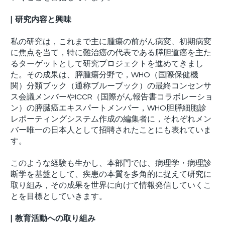
| 研究内容と興味
私の研究は，これまで主に腫瘍の前がん病変、初期病変
に焦点を当て，特に難治癌の代表である膵胆道癌を主た
るターゲットとして研究プロジェクトを進めてきまし
た。その成果は、膵腫瘍分野で，WHO（国際保健機
関）分類ブック（通称ブルーブック）の最終コンセンサ
ス会議メンバーやICCR（国際がん報告書コラボレーショ
ン）の膵臓癌エキスパートメンバー，WHO胆膵細胞診
レポーティングシステム作成の編集者に，それぞれメン
バー唯一の日本人として招聘されたことにも表れていま
す。
このような経験も生かし、本部門では、病理学・病理診
断学を基盤として、疾患の本質を多角的に捉えて研究に
取り組み，その成果を世界に向けて情報発信していくこ
とを目標としていきます。
| 教育活動への取り組み