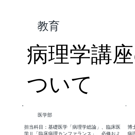
教育
病理学講座
ついて
医学部
担当科目：基礎医学「病理学総論」、臨床医
博
学Ⅱ「臨床病理カンファランス」、必修およ
病