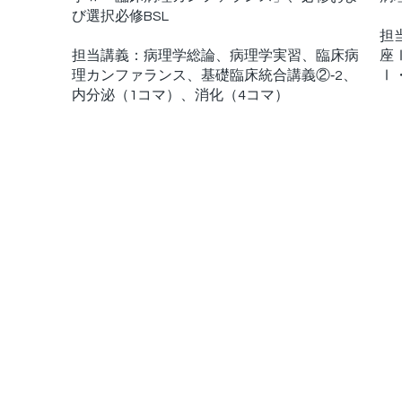
び選択必修BSL
担
担当講義：病理学総論、病理学実習、臨床病
座
理カンファランス、基礎臨床統合講義②‐2、
Ⅰ
内分泌（1コマ）、消化（4コマ）