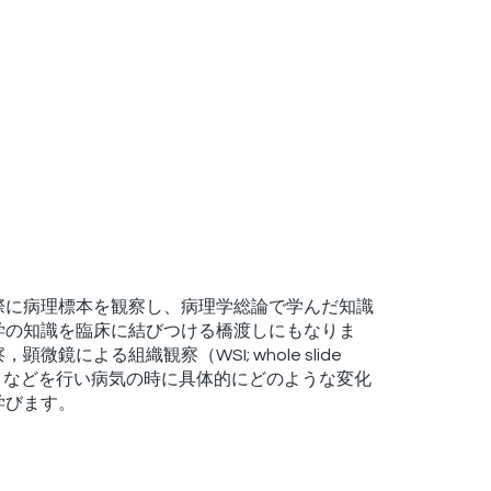
際に病理標本を観察し、病理学総論で学んだ知識
学の知識を臨床に結びつける橋渡しにもなりま
微鏡による組織観察（WSI; whole slide
能）などを行い病気の時に具体的にどのような変化
学びます。