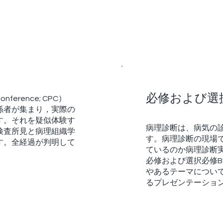
必修および選択
nference; CPC）
係者が集まり，実際の
す。それを疑似体験す
病理診断は、病気の
検査所見と病理組織学
す。病理診断の現場
す。全経過が判明して
ているのか病理診断
必修および選択必修B
やあるテーマについ
るプレゼンテーショ