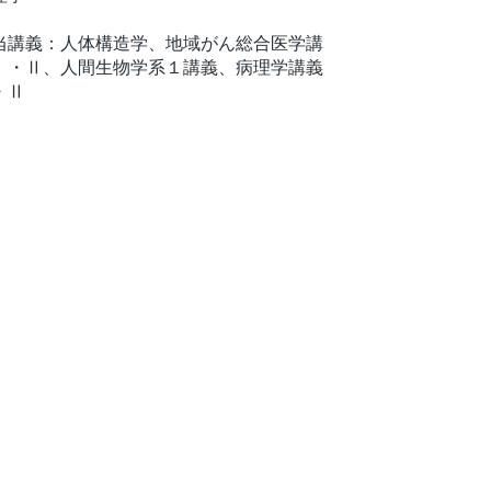
当講義：人体構造学、地域がん総合医学講
Ⅰ・Ⅱ、人間生物学系１講義、病理学講義
・Ⅱ